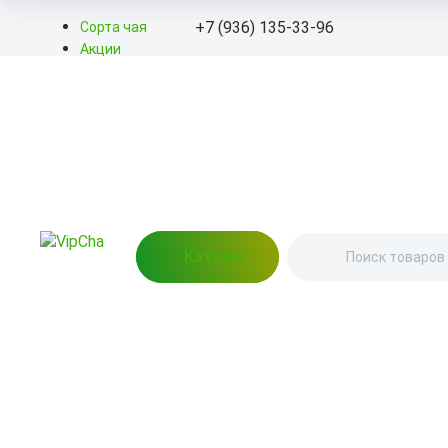
+7 (936) 135-33-96
Сорта чая
Акции
Блог
+7 (936) 135-33-96
О нас
Доставка
info@kitayskiy-chay.ru
Оплата
Контакты
Пн-Вс: 9.00 – 20.00
Невский проспект, 88
(Пункт выдачи)
Каталог