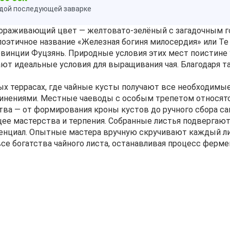
ждой последующей заварке
вораживающий цвет — желтовато-зелёный с загадочным г
поэтичное название «Железная богиня милосердия» или Т
овинции Фуцзянь. Природные условия этих мест поистине
дают идеальные условия для выращивания чая. Благодаря 
х террасах, где чайные кусты получают все необходимы
инениями. Местные чаеводы с особым трепетом относятс
ва — от формирования кроны кустов до ручного сбора с
щее мастерства и терпения. Собранные листья подвергают
енциал. Опытные мастера вручную скручивают каждый ли
все богатства чайного листа, останавливая процесс фер