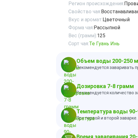
Регион происхождения:
Пров
Свойство чая:
Восстанавлива
Вкус и аромат:
Цветочный
Форма чая:
Рассыпной
Вес (грамм):
125
Сорт чая:
Те Гуань Инь
Объем воды 200-250 
Рекомендуется заваривать п
Дозировка 7-8 грамм
Рекомендуется количество за
Температура воды 90-
При первой и второй заварке
Время заваривания 20-