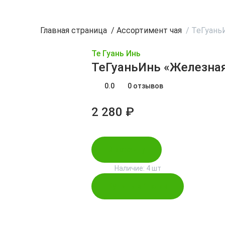
Главная страница
/
Ассортимент чая
/
ТеГуань
Те Гуань Инь
ТеГуаньИнь «Железная
0.0
0 отзывов
2 280 ₽
В корзину
Наличие:
4 шт
Купить в 1 клик