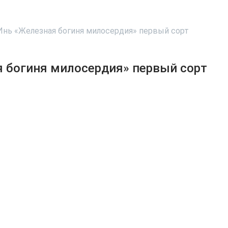
Инь «Железная богиня милосердия» первый сорт
 богиня милосердия» первый сорт