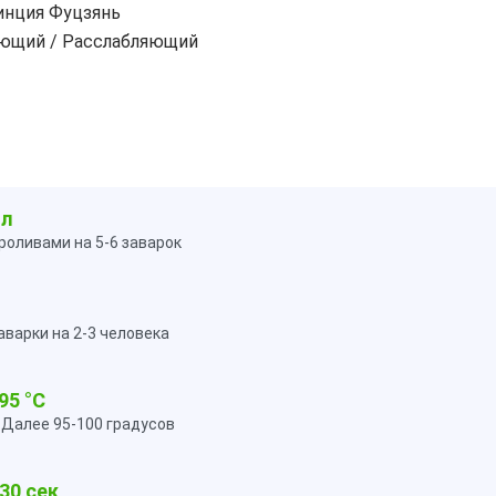
инция Фуцзянь
ющий / Расслабляющий
мл
роливами на 5-6 заварок
варки на 2-3 человека
95 °C
. Далее 95-100 градусов
30 сек