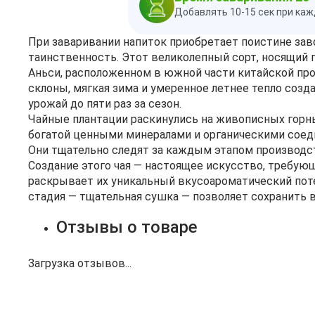
Добавлять 10-15 сек при ка
При заваривании напиток приобретает поистине за
таинственность. Этот великолепный сорт, носящий 
Аньси, расположенном в южной части китайской пр
склоны, мягкая зима и умеренное летнее тепло соз
урожай до пяти раз за сезон.
Чайные плантации раскинулись на живописных горны
богатой ценными минералами и органическими соед
Они тщательно следят за каждым этапом производст
Создание этого чая — настоящее искусство, требую
раскрывает их уникальный вкусоароматический пот
стадия — тщательная сушка — позволяет сохранить 
Отзывы о товаре
Загрузка отзывов...