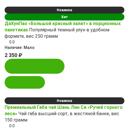
Новинка
Хит
ДаХунПао «Большой красный халат» в порционных
пакетиках
Популярный темный улун в удобном
формате, вес 250 грамм
0.0
Наличие:
Мало
2 350 ₽
Купить в 1 клик
В корзину
Новинка
Премиальный Габа чай Шань Лин Си «Ручей горного
леса»
Чай габа высший сорт, в жестяной банке, вес
150 грамм
0.0