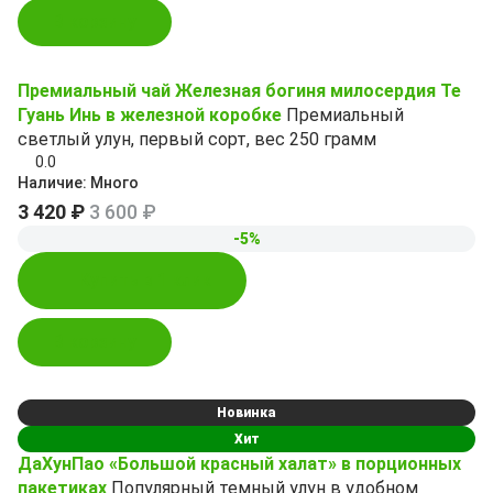
В корзину
Премиальный чай Железная богиня милосердия Те
Гуань Инь в железной коробке
Премиальный
светлый улун, первый сорт, вес 250 грамм
0.0
Наличие:
Много
3 420 ₽
3 600 ₽
-5%
Купить в 1 клик
В корзину
Новинка
Хит
ДаХунПао «Большой красный халат» в порционных
пакетиках
Популярный темный улун в удобном